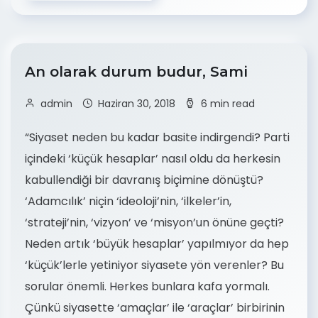
An olarak durum budur, Sami
admin
Haziran 30, 2018
6 min read
“Siyaset neden bu kadar basite indirgendi? Parti
içindeki ‘küçük hesaplar’ nasıl oldu da herkesin
kabullendiği bir davranış biçimine dönüştü?
‘Adamcılık’ niçin ‘ideoloji’nin, ‘ilkeler’in,
‘strateji’nin, ‘vizyon’ ve ‘misyon’un önüne geçti?
Neden artık ‘büyük hesaplar’ yapılmıyor da hep
‘küçük’lerle yetiniyor siyasete yön verenler? Bu
sorular önemli. Herkes bunlara kafa yormalı.
Çünkü siyasette ‘amaçlar’ ile ‘araçlar’ birbirinin