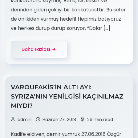
karikatürünü koymuş. Behiç Ak, sessiz ve
derinden giden çok iyi bir karikatüristtir. Bu sefer
de on ikiden vurmuş hedefi! Hepimiz batıyoruz
ve herkes durup durup soruyor. “Dolar […]
Daha Fazlası
VAROUFAKİS’İN ALTI AYI:
SYRIZA’NIN YENİLGİSİ KAÇINILMAZ
MIYDI?
admin
Haziran 27, 2018
26 min read
Kadife eldiven, demir yumruk 27.06.2018 Özgür