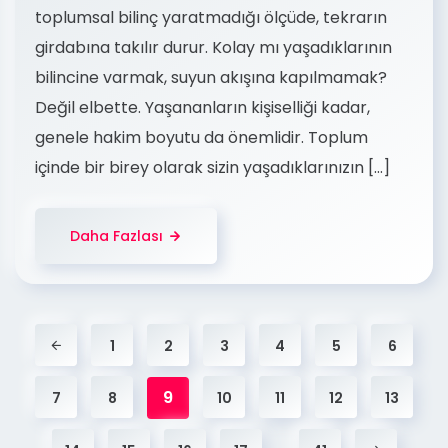
toplumsal bilinç yaratmadığı ölçüde, tekrarın
girdabına takılır durur. Kolay mı yaşadıklarının
bilincine varmak, suyun akışına kapılmamak?
Değil elbette. Yaşananların kişiselliği kadar,
genele hakim boyutu da önemlidir. Toplum
içinde bir birey olarak sizin yaşadıklarınızın […]
Daha Fazlası
1
2
3
4
5
6
9
7
8
10
11
12
13