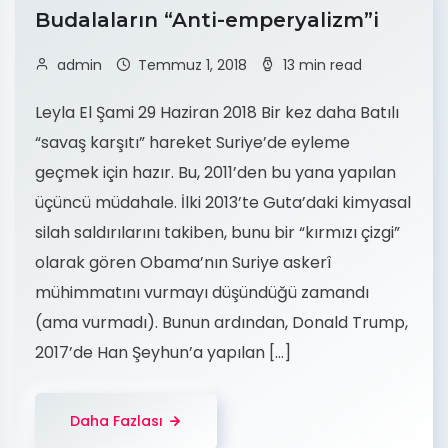
Budalaların “Anti-emperyalizm”i
admin
Temmuz 1, 2018
13 min read
Leyla El Şami 29 Haziran 2018 Bir kez daha Batılı
“savaş karşıtı” hareket Suriye’de eyleme
geçmek için hazır. Bu, 2011’den bu yana yapılan
üçüncü müdahale. İlki 2013’te Guta’daki kimyasal
silah saldırılarını takiben, bunu bir “kırmızı çizgi”
olarak gören Obama’nın Suriye askerî
mühimmatını vurmayı düşündüğü zamandı
(ama vurmadı). Bunun ardından, Donald Trump,
2017’de Han Şeyhun’a yapılan […]
Daha Fazlası