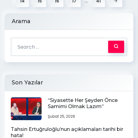
…
14
15
16
17
41
Arama
Son Yazılar
“Siyasette Her Şeyden Önce
Samimi Olmak Lazım”
Şubat 25, 2026
Tahsin Ertuğruloğlu’nun açıklamaları tarihi bir
hata!