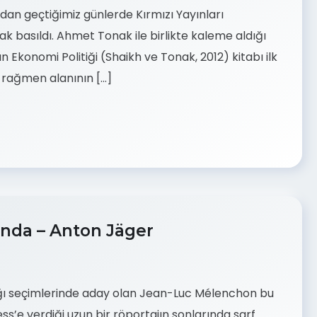
ndan geçtiğimiz günlerde Kırmızı Yayınları
ak basıldı. Ahmet Tonak ile birlikte kaleme aldığı
ın Ekonomi Politiği (Shaikh ve Tonak, 2012) kitabı ilk
a rağmen alanının […]
ında – Anton Jäger
lığı seçimlerinde aday olan Jean-Luc Mélenchon bu
ress’e verdiği uzun bir röportajın sonlarında sarf