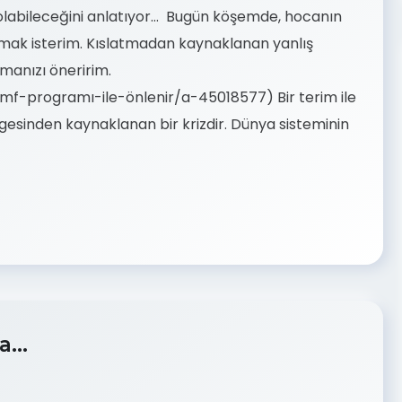
olabileceğini anlatıyor… Bugün köşemde, hocanın
aşmak isterim. Kıslatmadan kaynaklanan yanlış
manızı öneririm.
mf-programı-ile-önlenir/a-45018577) Bir terim ile
esinden kaynaklanan bir krizdir. Dünya sisteminin
na…