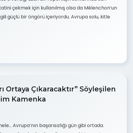
katini çekmek için kullanılmış olsa da Mélenchon’un
ili güçlü bir öngörü içeriyordu. Avrupa solu, kitle
ı Ortaya Çıkaracaktır” Söyleşilen
Vadim Kamenka
amele… Avrupa’nın başarısızlığı gün gibi ortada.