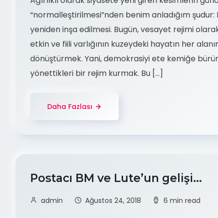
Ağırlıklı olarak siyasete yeni giren kesimlerin gü
“normalleştirilmesi”nden benim anladığım şudur: K
yeniden inşa edilmesi. Bugün, vesayet rejimi olara
etkin ve fiili varlığının kuzeydeki hayatın her al
dönüştürmek. Yani, demokrasiyi ete kemiğe büründü
yönettikleri bir rejim kurmak. Bu […]
Daha Fazlası
Postacı BM ve Lute’un gelişi…
admin
Ağustos 24, 2018
6 min read