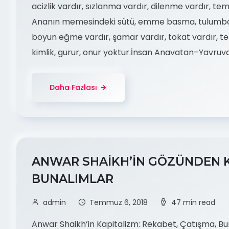
acizlik vardır, sızlanma vardır, dilenme vardır, temb
Ananın memesindeki sütü, emme basma, tulumba 
boyun eğme vardır, şamar vardır, tokat vardır, tek
kimlik, gurur, onur yoktur.İnsan Anavatan–Yavruvat
Daha Fazlası
ANWAR SHAİKH’İN GÖZÜNDEN K
BUNALIMLAR
admin
Temmuz 6, 2018
47 min read
Anwar Shaikh’in Kapitalizm: Rekabet, Çatışma, Bun