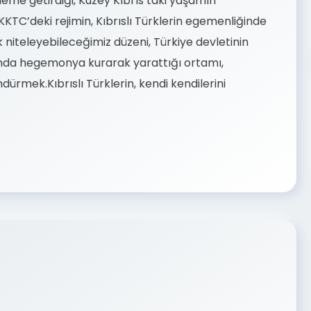
ndeme getirdiği, Kuzey Kıbrıs’taki yaşamın
KTC’deki rejimin, Kıbrıslı Türklerin egemenliğinde
k niteleyebileceğimiz düzeni, Türkiye devletinin
anında hegemonya kurarak yarattığı ortamı,
rmek.Kıbrıslı Türklerin, kendi kendilerini