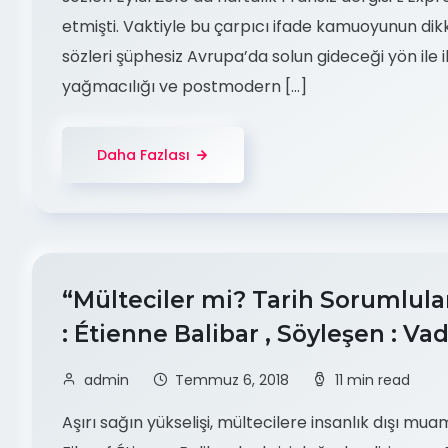
etmişti. Vaktiyle bu çarpıcı ifade kamuoyunun dik
sözleri şüphesiz Avrupa’da solun gideceği yön ile ilg
yağmacılığı ve postmodern […]
Daha Fazlası
“Mülteciler mi? Tarih Sorumlular
: Étienne Balibar , Söyleşen : 
admin
Temmuz 6, 2018
11 min read
Aşırı sağın yükselişi, mültecilere insanlık dışı mu