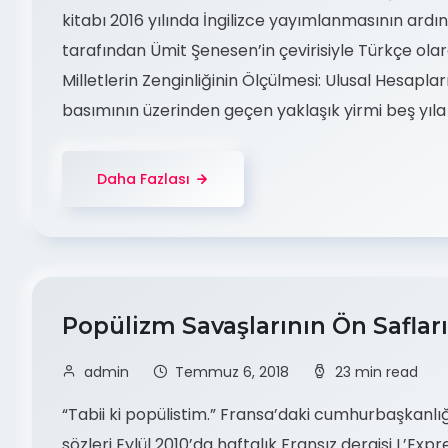
kitabı 2016 yılında İngilizce yayımlanmasının ardı
tarafından Ümit Şenesen’in çevirisiyle Türkçe olar
Milletlerin Zenginliğinin Ölçülmesi: Ulusal Hesaplar
basımının üzerinden geçen yaklaşık yirmi beş yıl
Daha Fazlası
Popülizm Savaşlarının Ön Saflar
admin
Temmuz 6, 2018
23 min read
“Tabii ki popülistim.” Fransa’daki cumhurbaşkan
sözleri Eylül 2010’da haftalık Fransız dergisi L’Exp