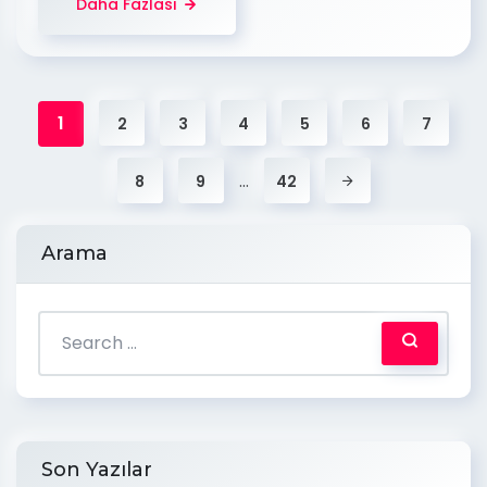
Daha Fazlası
1
2
3
4
5
6
7
…
8
9
42
Arama
Son Yazılar