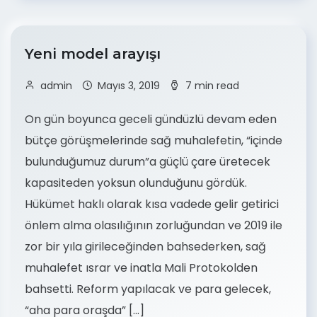
Yeni model arayışı
admin
Mayıs 3, 2019
7 min read
On gün boyunca geceli gündüzlü devam eden
bütçe görüşmelerinde sağ muhalefetin, “içinde
bulunduğumuz durum”a güçlü çare üretecek
kapasiteden yoksun olunduğunu gördük.
Hükümet haklı olarak kısa vadede gelir getirici
önlem alma olasılığının zorluğundan ve 2019 ile
zor bir yıla girileceğinden bahsederken, sağ
muhalefet ısrar ve inatla Mali Protokolden
bahsetti. Reform yapılacak ve para gelecek,
“aha para oraşda” […]