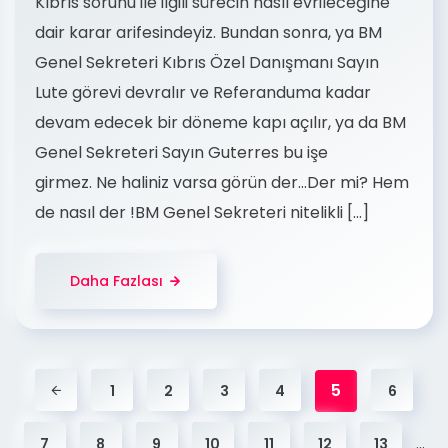
Kıbrıs sorunu ile ilgili sürecin nasıl evrileceğine
dair karar arifesindeyiz. Bundan sonra, ya BM
Genel Sekreteri Kıbrıs Özel Danışmanı Sayın
Lute görevi devralır ve Referanduma kadar
devam edecek bir döneme kapı açılır, ya da BM
Genel Sekreteri Sayın Guterres bu işe
girmez. Ne haliniz varsa görün der…Der mi? Hem
de nasıl der !BM Genel Sekreteri nitelikli […]
Daha Fazlası
5
1
2
3
4
6
…
7
8
9
10
11
12
13