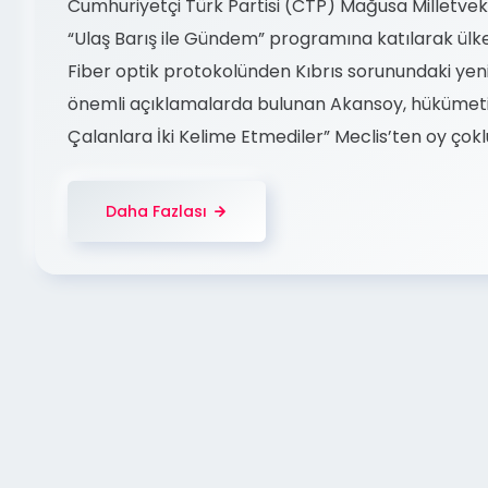
Cumhuriyetçi Türk Partisi (CTP) Mağusa Milletveki
“Ulaş Barış ile Gündem” programına katılarak ülke
Fiber optik protokolünden Kıbrıs sorunundaki ye
önemli açıklamalarda bulunan Akansoy, hükümetin i
Çalanlara İki Kelime Etmediler” Meclis’ten oy çok
Daha Fazlası