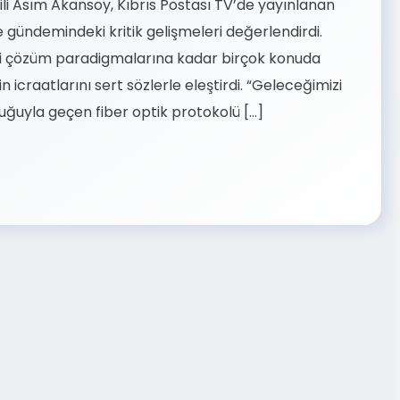
li Asım Akansoy, Kıbrıs Postası TV’de yayınlanan
 gündemindeki kritik gelişmeleri değerlendirdi.
ni çözüm paradigmalarına kadar birçok konuda
craatlarını sert sözlerle eleştirdi. “Geleceğimizi
luğuyla geçen fiber optik protokolü […]