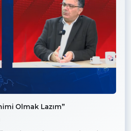
amimi Olmak Lazım”
d